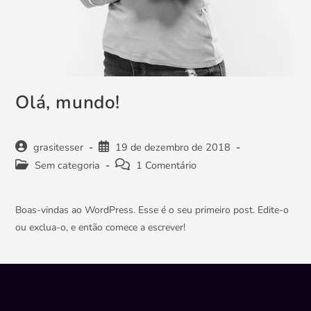
Olá, mundo!
Autor
grasitesser
Post
19 de dezembro de 2018
do
publicado:
Categoria
Sem categoria
Comentários
1 Comentário
post:
do
do
post:
post:
Boas-vindas ao WordPress. Esse é o seu primeiro post. Edite-o
ou exclua-o, e então comece a escrever!