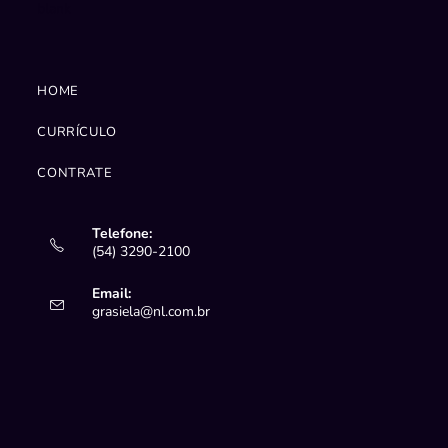
blank
HOME
CURRÍCULO
CONTRATE
Telefone:
(54) 3290-2100
Email:
Abre
grasiela@nl.com.br
em
seu
aplicativo