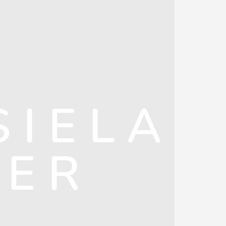
SIELA
SER