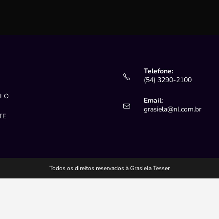
Telefone:
(54) 3290-2100
ULO
Email:
Abre
grasiela@nl.com.br
TE
em
seu
aplica
Todos os direitos reservados à Grasiela Tesser